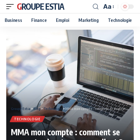
GROUPE ESTIA
Aa
Business
Finance
Emploi
Marketing
Technologie
Groupe Estia
>
Blog
>
Technologie
>
MMA mon compte : comment se connecter à votre espace client ?
TECHNOLOGIE
MMA mon compte : comment se